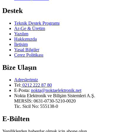
Destek
Teknik Destek Programı
Ar-Ge & Üretim
Yazılım
Hakkımızda
İletişim
Yasal Bilgiler
Çerez Politikası
Bize Ulaşın
Adreslerimiz
Tel:
0212 222 87 80
E-Posta
:
nokta@noktaelektronik.net
Nokta Elektronik ve Bilişim Sistemleri A.Ş.
MERSİS: 0631-0730-5210-0020
Tic. Sicil No: 555138-0
E-Bülten
Yeniliklerden haberdar olmak için abone olun.