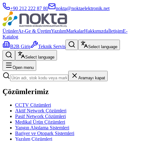
+90 212 222 87 80
nokta@noktaelektronik.net
Ürünler
Ar-Ge & Üretim
Yazılım
Markalar
Hakkımızda
İletişim
E-
Katalog
B2B Giriş
Teknik Servis
Select language
Select language
Open menu
Aramayı kapat
Çözümlerimiz
CCTV Çözümleri
Aktif Network Çözümleri
Pasif Network Çözümleri
Medikal Ürün Çözümleri
Yangın Algılama Sistemleri
Bariyer ve Otopark Sistemleri
Yazılım Çözümleri