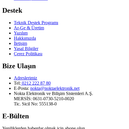
Destek
Teknik Destek Programı
Ar-Ge & Üretim
Yazılım
Hakkımızda
İletişim
Yasal Bilgiler
Çerez Politikası
Bize Ulaşın
Adreslerimiz
Tel:
0212 222 87 80
E-Posta
:
nokta@noktaelektronik.net
Nokta Elektronik ve Bilişim Sistemleri A.Ş.
MERSİS: 0631-0730-5210-0020
Tic. Sicil No: 555138-0
E-Bülten
Yeniliklerden haberdar olmak için abone olun.