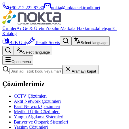
+90 212 222 87 80
nokta@noktaelektronik.net
Ürünler
Ar-Ge & Üretim
Yazılım
Markalar
Hakkımızda
İletişim
E-
Katalog
B2B Giriş
Teknik Servis
Select language
Select language
Open menu
Aramayı kapat
Çözümlerimiz
CCTV Çözümleri
Aktif Network Çözümleri
Pasif Network Çözümleri
Medikal Ürün Çözümleri
Yangın Algılama Sistemleri
Bariyer ve Otopark Sistemleri
Yazılım Çözümleri