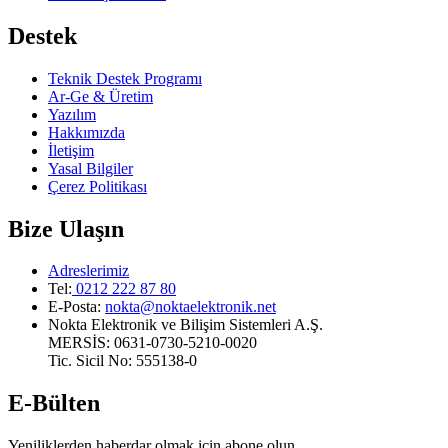
Destek
Teknik Destek Programı
Ar-Ge & Üretim
Yazılım
Hakkımızda
İletişim
Yasal Bilgiler
Çerez Politikası
Bize Ulaşın
Adreslerimiz
Tel:
0212 222 87 80
E-Posta
:
nokta@noktaelektronik.net
Nokta Elektronik ve Bilişim Sistemleri A.Ş.
MERSİS: 0631-0730-5210-0020
Tic. Sicil No: 555138-0
E-Bülten
Yeniliklerden haberdar olmak için abone olun.