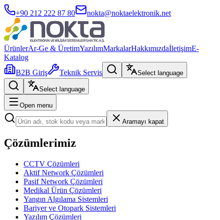
+90 212 222 87 80
nokta@noktaelektronik.net
Ürünler
Ar-Ge & Üretim
Yazılım
Markalar
Hakkımızda
İletişim
E-
Katalog
B2B Giriş
Teknik Servis
Select language
Select language
Open menu
Aramayı kapat
Çözümlerimiz
CCTV Çözümleri
Aktif Network Çözümleri
Pasif Network Çözümleri
Medikal Ürün Çözümleri
Yangın Algılama Sistemleri
Bariyer ve Otopark Sistemleri
Yazılım Çözümleri