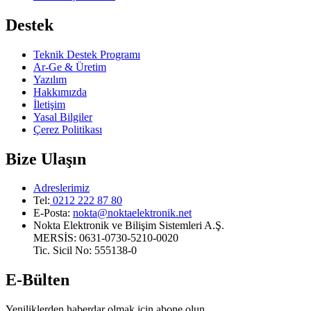
Destek
Teknik Destek Programı
Ar-Ge & Üretim
Yazılım
Hakkımızda
İletişim
Yasal Bilgiler
Çerez Politikası
Bize Ulaşın
Adreslerimiz
Tel:
0212 222 87 80
E-Posta
:
nokta@noktaelektronik.net
Nokta Elektronik ve Bilişim Sistemleri A.Ş.
MERSİS: 0631-0730-5210-0020
Tic. Sicil No: 555138-0
E-Bülten
Yeniliklerden haberdar olmak için abone olun.