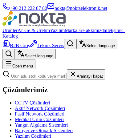
+90 212 222 87 80
nokta@noktaelektronik.net
Ürünler
Ar-Ge & Üretim
Yazılım
Markalar
Hakkımızda
İletişim
E-
Katalog
B2B Giriş
Teknik Servis
Select language
Select language
Open menu
Aramayı kapat
Çözümlerimiz
CCTV Çözümleri
Aktif Network Çözümleri
Pasif Network Çözümleri
Medikal Ürün Çözümleri
Yangın Algılama Sistemleri
Bariyer ve Otopark Sistemleri
Yazılım Çözümleri