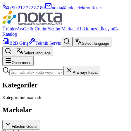
+90 212 222 87 80
nokta@noktaelektronik.net
Ürünler
Ar-Ge & Üretim
Yazılım
Markalar
Hakkımızda
İletişim
E-
Katalog
B2B Giriş
Teknik Servis
Select language
Select language
Open menu
Aramayı kapat
Kategoriler
Kategori bulunamadı
Markalar
Filtreleri Göster