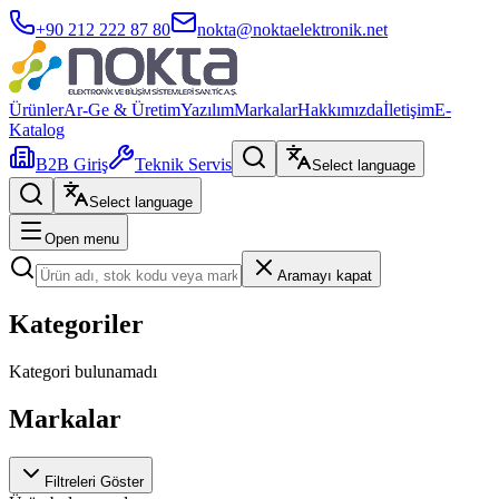
+90 212 222 87 80
nokta@noktaelektronik.net
Ürünler
Ar-Ge & Üretim
Yazılım
Markalar
Hakkımızda
İletişim
E-
Katalog
B2B Giriş
Teknik Servis
Select language
Select language
Open menu
Aramayı kapat
Kategoriler
Kategori bulunamadı
Markalar
Filtreleri Göster