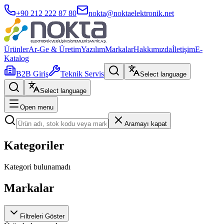
+90 212 222 87 80
nokta@noktaelektronik.net
Ürünler
Ar-Ge & Üretim
Yazılım
Markalar
Hakkımızda
İletişim
E-
Katalog
B2B Giriş
Teknik Servis
Select language
Select language
Open menu
Aramayı kapat
Kategoriler
Kategori bulunamadı
Markalar
Filtreleri Göster