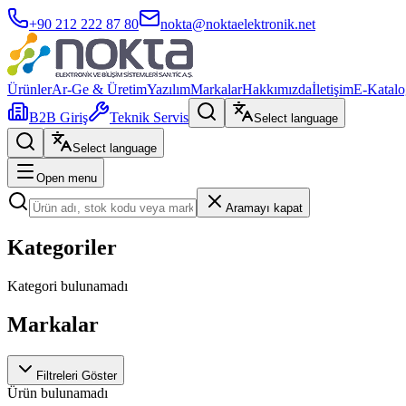
+90 212 222 87 80
nokta@noktaelektronik.net
Ürünler
Ar-Ge & Üretim
Yazılım
Markalar
Hakkımızda
İletişim
E-Katalo
B2B Giriş
Teknik Servis
Select language
Select language
Open menu
Aramayı kapat
Kategoriler
Kategori bulunamadı
Markalar
Filtreleri Göster
Ürün bulunamadı