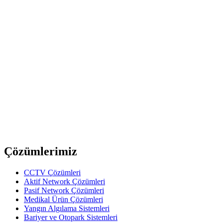
Amphenol
AP-6-21
6 Pin Dişi Şase Kare AP Konnektör
Amphenol
AP-5-13
5 Pin Dişi Şase AP Konnektör
Amphenol
AP-5-21
5 Pin Dişi Şase Kare AP Konnektör
Previous slide
Next slide
Çözümlerimiz
CCTV Çözümleri
Aktif Network Çözümleri
Pasif Network Çözümleri
Medikal Ürün Çözümleri
Yangın Algılama Sistemleri
Bariyer ve Otopark Sistemleri