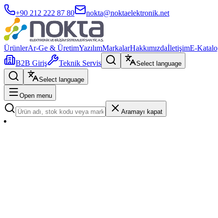
+90 212 222 87 80
nokta@noktaelektronik.net
Ürünler
Ar-Ge & Üretim
Yazılım
Markalar
Hakkımızda
İletişim
E-Katalo
B2B Giriş
Teknik Servis
Select language
Select language
Open menu
Aramayı kapat