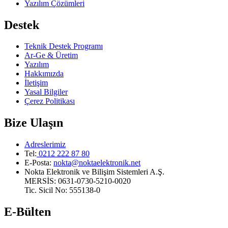
Yazılım Çözümleri
Destek
Teknik Destek Programı
Ar-Ge & Üretim
Yazılım
Hakkımızda
İletişim
Yasal Bilgiler
Çerez Politikası
Bize Ulaşın
Adreslerimiz
Tel:
0212 222 87 80
E-Posta
:
nokta@noktaelektronik.net
Nokta Elektronik ve Bilişim Sistemleri A.Ş.
MERSİS: 0631-0730-5210-0020
Tic. Sicil No: 555138-0
E-Bülten