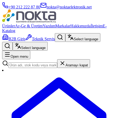
+90 212 222 87 80
nokta@noktaelektronik.net
Ürünler
Ar-Ge & Üretim
Yazılım
Markalar
Hakkımızda
İletişim
E-
Katalog
B2B Giriş
Teknik Servis
Select language
Select language
Open menu
Aramayı kapat