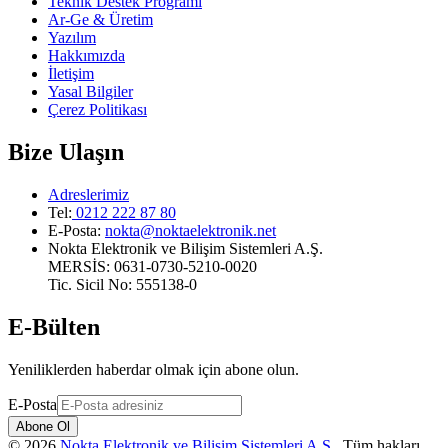
Teknik Destek Programı
Ar-Ge & Üretim
Yazılım
Hakkımızda
İletişim
Yasal Bilgiler
Çerez Politikası
Bize Ulaşın
Adreslerimiz
Tel:
0212 222 87 80
E-Posta
:
nokta@noktaelektronik.net
Nokta Elektronik ve Bilişim Sistemleri A.Ş.
MERSİS: 0631-0730-5210-0020
Tic. Sicil No: 555138-0
E-Bülten
Yeniliklerden haberdar olmak için abone olun.
E-Posta
Abone Ol
©
2026
Nokta Elektronik ve Bilişim Sistemleri A.Ş.
.
Tüm hakları