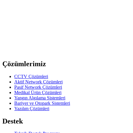
Amphenol
EP-5-11PB
5 Pin Dişi EP Konnektör - Siyah
upTech
MD101
6 Pin Mini Din Erkek Konnektör
Previous slide
Next slide
Çözümlerimiz
CCTV Çözümleri
Aktif Network Çözümleri
Pasif Network Çözümleri
Medikal Ürün Çözümleri
Yangın Algılama Sistemleri
Bariyer ve Otopark Sistemleri
Yazılım Çözümleri
Destek