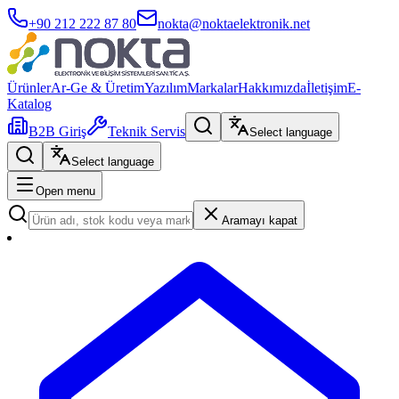
+90 212 222 87 80
nokta@noktaelektronik.net
Ürünler
Ar-Ge & Üretim
Yazılım
Markalar
Hakkımızda
İletişim
E-
Katalog
B2B Giriş
Teknik Servis
Select language
Select language
Open menu
Aramayı kapat