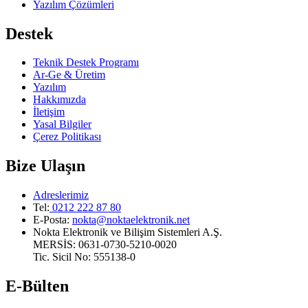
Yazılım Çözümleri
Destek
Teknik Destek Programı
Ar-Ge & Üretim
Yazılım
Hakkımızda
İletişim
Yasal Bilgiler
Çerez Politikası
Bize Ulaşın
Adreslerimiz
Tel:
0212 222 87 80
E-Posta
:
nokta@noktaelektronik.net
Nokta Elektronik ve Bilişim Sistemleri A.Ş.
MERSİS: 0631-0730-5210-0020
Tic. Sicil No: 555138-0
E-Bülten