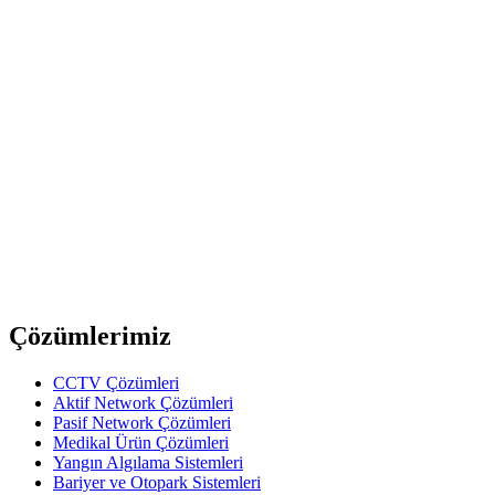
Oring Networking
D203030159910
50/125 LC/PC-LC/PC Multi Mode LSZH Fiber Optik Patch Kab
Oring Networking
D203020159910
50/125 LC/PC-SC/PC Multi Mode LSZH Fiber Optik Patch Kab
Oring Networking
S204010159910
50/125 FC/PC-ST/PC Multi Mode LSZH Fiber Optik Patch Kab
Previous slide
Next slide
Çözümlerimiz
CCTV Çözümleri
Aktif Network Çözümleri
Pasif Network Çözümleri
Medikal Ürün Çözümleri
Yangın Algılama Sistemleri
Bariyer ve Otopark Sistemleri