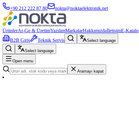
+90 212 222 87 80
nokta@noktaelektronik.net
Ürünler
Ar-Ge & Üretim
Yazılım
Markalar
Hakkımızda
İletişim
E-Katalo
B2B Giriş
Teknik Servis
Select language
Select language
Open menu
Aramayı kapat