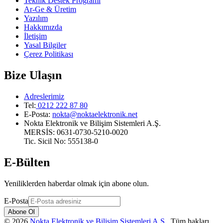
Teknik Destek Programı
Ar-Ge & Üretim
Yazılım
Hakkımızda
İletişim
Yasal Bilgiler
Çerez Politikası
Bize Ulaşın
Adreslerimiz
Tel:
0212 222 87 80
E-Posta
:
nokta@noktaelektronik.net
Nokta Elektronik ve Bilişim Sistemleri A.Ş.
MERSİS: 0631-0730-5210-0020
Tic. Sicil No: 555138-0
E-Bülten
Yeniliklerden haberdar olmak için abone olun.
E-Posta
Abone Ol
©
2026
Nokta Elektronik ve Bilişim Sistemleri A.Ş.
.
Tüm hakları