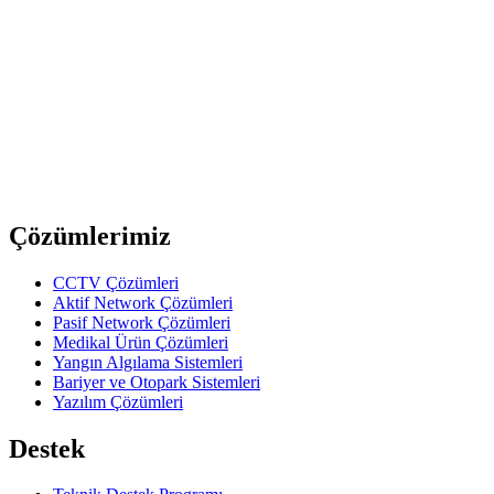
upTech
TA119
6P/4C İkili Telefon Kutusu
upTech
TA109
6P/4C Telefon Adaptörü
Previous slide
Next slide
Çözümlerimiz
CCTV Çözümleri
Aktif Network Çözümleri
Pasif Network Çözümleri
Medikal Ürün Çözümleri
Yangın Algılama Sistemleri
Bariyer ve Otopark Sistemleri
Yazılım Çözümleri
Destek