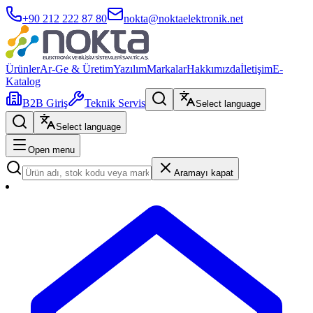
+90 212 222 87 80
nokta@noktaelektronik.net
Ürünler
Ar-Ge & Üretim
Yazılım
Markalar
Hakkımızda
İletişim
E-
Katalog
B2B Giriş
Teknik Servis
Select language
Select language
Open menu
Aramayı kapat