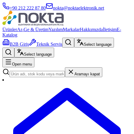
+90 212 222 87 80
nokta@noktaelektronik.net
Ürünler
Ar-Ge & Üretim
Yazılım
Markalar
Hakkımızda
İletişim
E-
Katalog
B2B Giriş
Teknik Servis
Select language
Select language
Open menu
Aramayı kapat