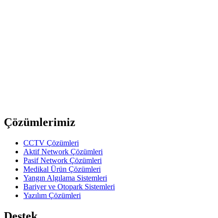
6 Pin Erkek EP Konnektör
Amphenol
EP-3-12
3 Pin Erkek EP Konnektör
Amphenol
EP-3-11P
3 Pin Dişi EP Konnektör
Previous slide
Next slide
Çözümlerimiz
CCTV Çözümleri
Aktif Network Çözümleri
Pasif Network Çözümleri
Medikal Ürün Çözümleri
Yangın Algılama Sistemleri
Bariyer ve Otopark Sistemleri
Yazılım Çözümleri
Destek