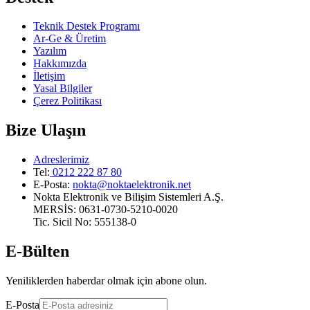
Teknik Destek Programı
Ar-Ge & Üretim
Yazılım
Hakkımızda
İletişim
Yasal Bilgiler
Çerez Politikası
Bize Ulaşın
Adreslerimiz
Tel:
0212 222 87 80
E-Posta
:
nokta@noktaelektronik.net
Nokta Elektronik ve Bilişim Sistemleri A.Ş.
MERSİS: 0631-0730-5210-0020
Tic. Sicil No: 555138-0
E-Bülten
Yeniliklerden haberdar olmak için abone olun.
E-Posta