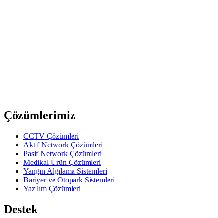
FO LSZH Pigtail ST/SPC Single Mode 9/125 1m.
Oring Networking
P502-0498810-1M
FO LSZH Pigtail SC/SPC SM 9/125 1m.
Oring Networking
P502-0598810-1M
FO LSZH Pigtail SC/APC Single Mode 9/125 1m.
Previous slide
Next slide
Çözümlerimiz
CCTV Çözümleri
Aktif Network Çözümleri
Pasif Network Çözümleri
Medikal Ürün Çözümleri
Yangın Algılama Sistemleri
Bariyer ve Otopark Sistemleri
Yazılım Çözümleri
Destek