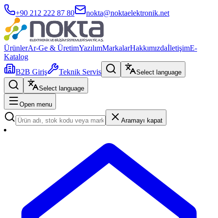
+90 212 222 87 80
nokta@noktaelektronik.net
Ürünler
Ar-Ge & Üretim
Yazılım
Markalar
Hakkımızda
İletişim
E-
Katalog
B2B Giriş
Teknik Servis
Select language
Select language
Open menu
Aramayı kapat