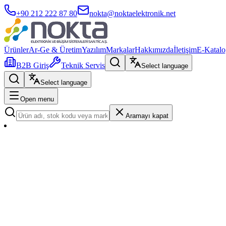
+90 212 222 87 80
nokta@noktaelektronik.net
Ürünler
Ar-Ge & Üretim
Yazılım
Markalar
Hakkımızda
İletişim
E-Katalo
B2B Giriş
Teknik Servis
Select language
Select language
Open menu
Aramayı kapat