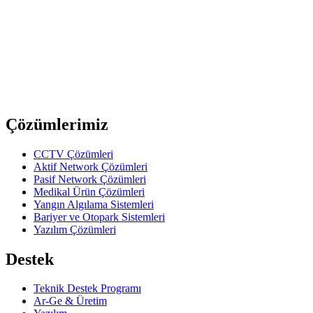
Notebook Adaptörü 12V 3A
upTech
LA149
Netbook Adaptörü 19.5V 6.7A
Previous slide
Next slide
Çözümlerimiz
CCTV Çözümleri
Aktif Network Çözümleri
Pasif Network Çözümleri
Medikal Ürün Çözümleri
Yangın Algılama Sistemleri
Bariyer ve Otopark Sistemleri
Yazılım Çözümleri
Destek
Teknik Destek Programı
Ar-Ge & Üretim