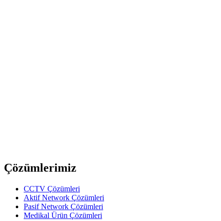
PCMCIA USB 2.0 Kart - 4 Port
upTech
KX313
Express RS232 Kart
upTech
KX321
Express E-Sata Kart - 2 Port
upTech
SW102
Express Ethernet Gigabit Kart
Previous slide
Next slide
Çözümlerimiz
CCTV Çözümleri
Aktif Network Çözümleri
Pasif Network Çözümleri
Medikal Ürün Çözümleri