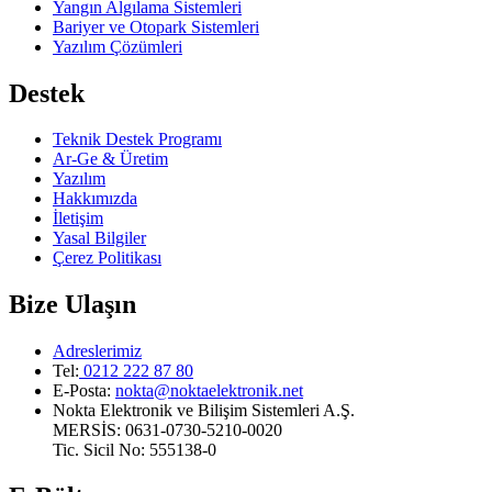
Yangın Algılama Sistemleri
Bariyer ve Otopark Sistemleri
Yazılım Çözümleri
Destek
Teknik Destek Programı
Ar-Ge & Üretim
Yazılım
Hakkımızda
İletişim
Yasal Bilgiler
Çerez Politikası
Bize Ulaşın
Adreslerimiz
Tel:
0212 222 87 80
E-Posta
:
nokta@noktaelektronik.net
Nokta Elektronik ve Bilişim Sistemleri A.Ş.
MERSİS: 0631-0730-5210-0020
Tic. Sicil No: 555138-0