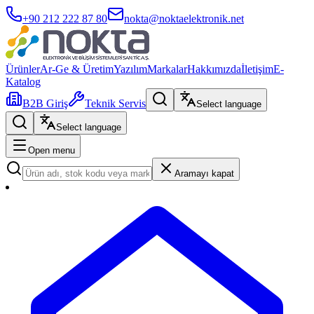
+90 212 222 87 80
nokta@noktaelektronik.net
Ürünler
Ar-Ge & Üretim
Yazılım
Markalar
Hakkımızda
İletişim
E-
Katalog
B2B Giriş
Teknik Servis
Select language
Select language
Open menu
Aramayı kapat