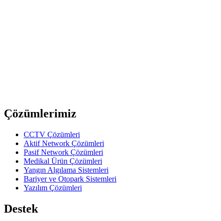
upTech
WP-U2FF101
USB 2.0v Faceplate Dişi - Dişi Kablolu 0,15m
upTech
CP-HD101S
180° HDMI mini Coupler,Gold-Plated
Previous slide
Next slide
Çözümlerimiz
CCTV Çözümleri
Aktif Network Çözümleri
Pasif Network Çözümleri
Medikal Ürün Çözümleri
Yangın Algılama Sistemleri
Bariyer ve Otopark Sistemleri
Yazılım Çözümleri
Destek