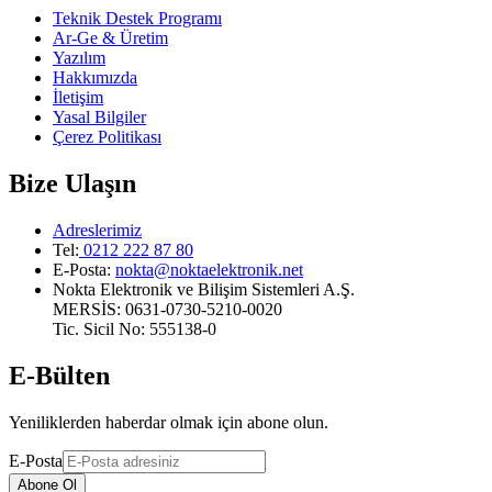
Teknik Destek Programı
Ar-Ge & Üretim
Yazılım
Hakkımızda
İletişim
Yasal Bilgiler
Çerez Politikası
Bize Ulaşın
Adreslerimiz
Tel:
0212 222 87 80
E-Posta
:
nokta@noktaelektronik.net
Nokta Elektronik ve Bilişim Sistemleri A.Ş.
MERSİS: 0631-0730-5210-0020
Tic. Sicil No: 555138-0
E-Bülten
Yeniliklerden haberdar olmak için abone olun.
E-Posta
Abone Ol