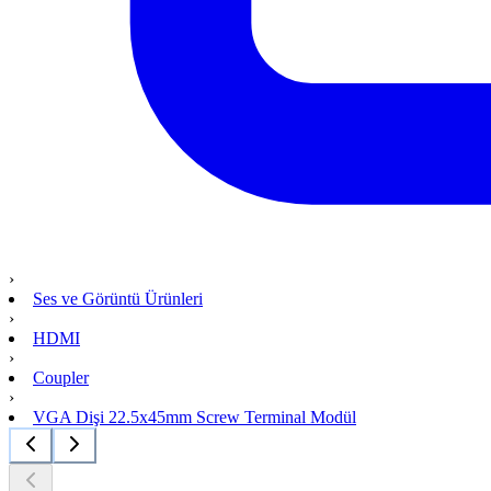
›
Ses ve Görüntü Ürünleri
›
HDMI
›
Coupler
›
VGA Dişi 22.5x45mm Screw Terminal Modül