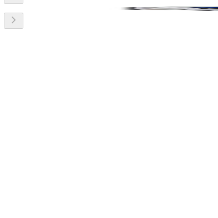
Özellikler
Teknik Özellikler
İndirmeler
upTech
WP-U3FF101
USB 3.0v Faceplate Dişi - Dişi Kablolu 0,15m
upTech
WP-HDFF101
HDMI Faceplate Dişi - Dişi Kablolu 0,15m