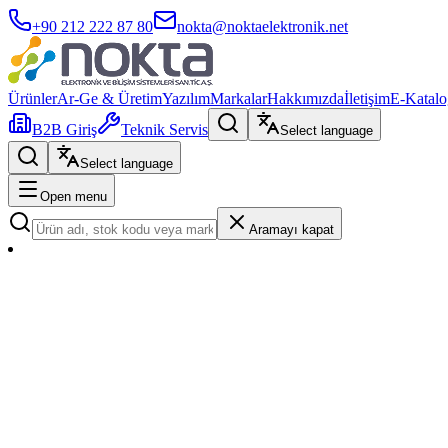
+90 212 222 87 80
nokta@noktaelektronik.net
Ürünler
Ar-Ge & Üretim
Yazılım
Markalar
Hakkımızda
İletişim
E-Katalo
B2B Giriş
Teknik Servis
Select language
Select language
Open menu
Aramayı kapat